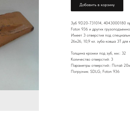
Добавить в корзину
Зуб 9D20-731014, 4043000180 пр
Foton 936 и других грузоподъемн
Имеет 3 отверстия под специальн
26х26, 10,9 кл. зуба ковша 3Т для
Толщина кромки под зуб, мм:: 32
Количество отверстий: 3
Параметры отверстий:: Потай 20
Погрузчик: SDLG, Foton 936