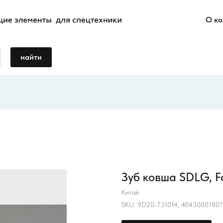
О к
найти
Зуб ковша SDLG, F
Китай
SKU:
9D20-731014, 4043000180?