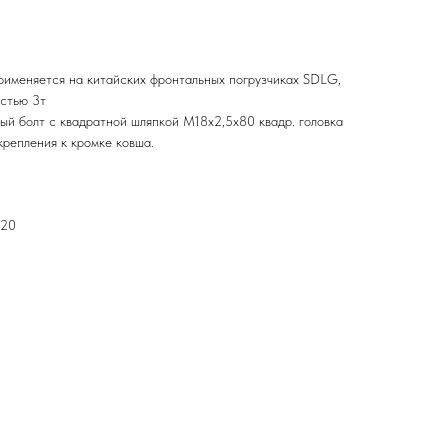
именяется на китайских фронтальных погрузчиках SDLG,
остью 3т
ый болт с квадратной шляпкой M18х2,5х80 квадр. головка
 крепления к кромке ковша.
х20