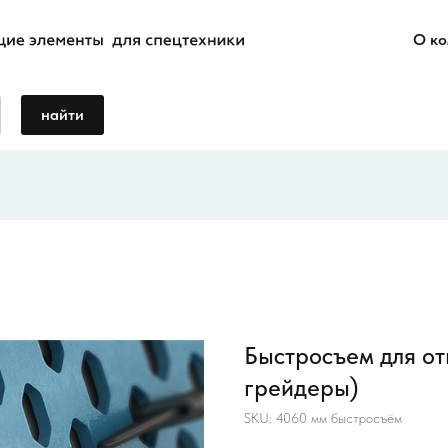
О к
найти
Быстросъем для от
грейдеры)
SKU:
4060 мм быстросъём