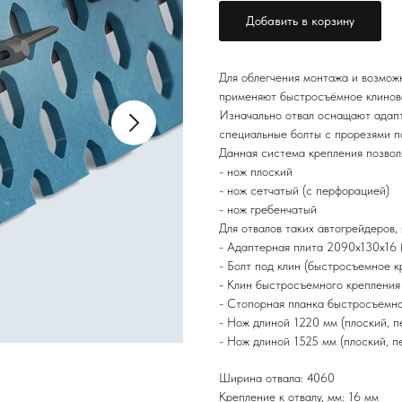
Добавить в корзину
Для облегчения монтажа и возмож
применяют быстросъёмное клинов
Изначально отвал оснащают адапт
специальные болты с прорезями п
Данная система крепления позвол
- нож плоский
- нож сетчатый (с перфорацией)
- нож гребенчатый
Для отвалов таких автогрейдеров, 
- Адаптерная плита 2090х130х16 (
- Болт под клин (быстросъемное кр
- Клин быстросъемного крепления 
- Стопорная планка быстросъемно
- Нож длиной 1220 мм (плоский, п
- Нож длиной 1525 мм (плоский, п
Ширина отвала: 4060
Крепление к отвалу, мм: 16 мм