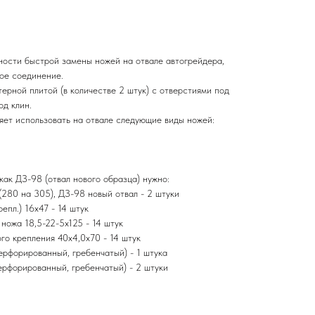
ности быстрой замены ножей на отвале автогрейдера,
ое соединение.
ерной плитой (в количестве 2 штук) с отверстиями под
од клин.
яет использовать на отвале следующие виды ножей:
как ДЗ-98 (отвал нового образца) нужно:
280 на 305), ДЗ-98 новый отвал - 2 штуки
епл.) 16х47 - 14 штук
ножа 18,5-22-5х125 - 14 штук
го крепления 40х4,0х70 - 14 штук
ерфорированный, гребенчатый) - 1 штука
ерфорированный, гребенчатый) - 2 штуки