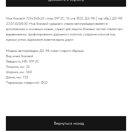
Нож боковой 725х360х25 сталь 09Г2С, 16 отв. Ф22, ДЗ-98 ( тар обр.), ДЗ-98
23.01.020/030. Нож боковой среднего отвала автогрейдера является
дополнением к основным ножам, служит для защиты боковых частей отвала при
выравнивании, профилировании дорожного полотна, создания откосов под
нужным углом, вырезания кюветов вдоль дорог.
Модель автогрейдера: ДЗ-98 отвал старого образца
Вид ножа: Боковой
Твёрдость, HB:: 09Г2С
Толщина, мм:: 25
Ширина, мм:: 360
Длина, мм:: 725
Параметры отверстий:: Ф22
Вернуться назад