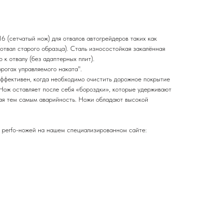
 (сетчатый нож) для отвалов автогрейдеров таких как
(отвал старого образца). Сталь износостойкая закалённая
к отвалу (без адаптерных плит).
рогах управляемого наката".
 эффективен, когда необходимо очистить дорожное покрытие
. Нож оставляет после себя «бороздки», которые удерживают
ая тем самым аварийность. Ножи обладают высокой
 perfo-ножей на нашем специализированном сайте: