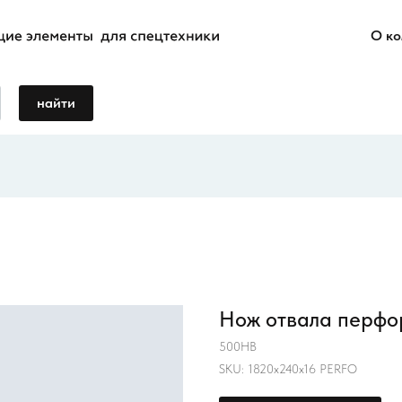
О к
найти
Нож отвала перфо
500HB
SKU:
1820х240х16 PERFO