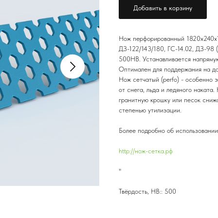
Добавить в корзину
Нож перфорированный 1820х240х16
ДЗ-122/143/180, ГС-14.02, ДЗ-98 
500HB. Устанавливается напрямую 
Оптимален для поддержания на до
Нож сетчатый (perfo) - особенно
от снега, льда и ледяного наката
гранитную крошку или песок сниж
степенью утилизации.
Более подробно об использовании
http://нож-сетка.рф
"
Твёрдость, HB:: 500