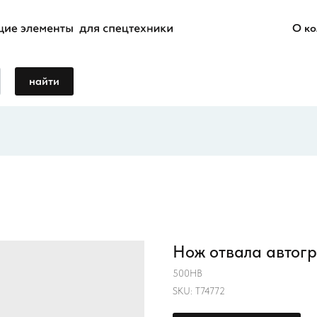
О к
найти
Нож отвала автогр
500HB
SKU:
T74772