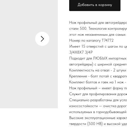
Добавить в корзину
Нож профильный для автогрейдеро
стали 500. Технология контролир
этот нож незаменимым для самых 
Номер по каталогу T74772
Имеет 15 отверстий с шагом по ц
3/4X8X7 3/4P
Подходит для ЛЮБЫХ импортных а
автогрейдеры) с шириной среднего
Комплектность на отвал - 2 штуки
Крепление - болт потай с квадра
Комплект болтов и гаек на 1 нож -
Нож профильный – имеет форму по
Служит для профилирования дорож
Специально разработаны для усло
износостойкости — очистка дорог 
используемых в горнодобывающей 
Высокие эксплуатационные характ
твердости (500 НВ) и высокой уд