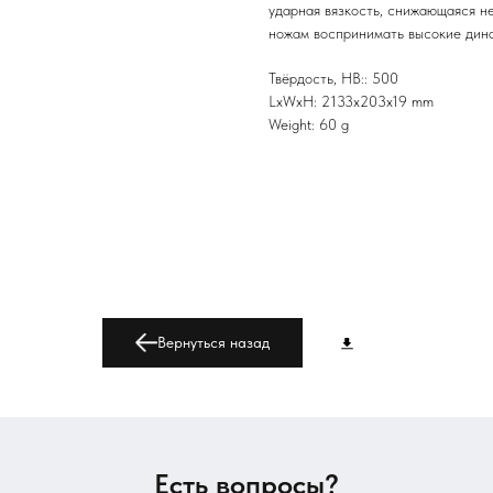
ударная вязкость, снижающаяся н
ножам воспринимать высокие дина
Твёрдость, HB:: 500
LxWxH: 2133x203x19 mm
Weight: 60 g
Вернуться назад
Есть вопросы?