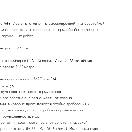
в John Deere изготовлен из высокопрочной , износостойкой
уемого проката и отточенность в термообработке делают
нагруженных работ.
ентрам 152,5 мм
втогрейдеров (CAT, Komatsu, Volvo, SEM, китайские
 отвала 4.27 метра.
тным подголовником М20 или 3/4
 15 штук
лумесяца, повторяет форму отвала.
ного полотна вне зависимости от сезона.
вий, в которых предъявляются особые требования к
от снега и льда, защита рабочих органов машин,
промышленности, и др.
еристики достигаются за счет сочетания высокой
арной вязкости (KCU = 45…50 Дж/см2). Именно высокая