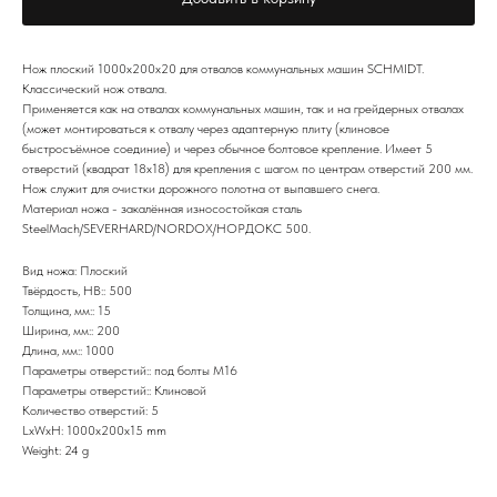
Нож плоский 1000х200х20 для отвалов коммунальных машин SСHMIDT.
Классический нож отвала.
Применяется как на отвалах коммунальных машин, так и на грейдерных отвалах
(может монтироваться к отвалу через адаптерную плиту (клиновое
быстросъёмное соединие) и через обычное болтовое крепление. Имеет 5
отверстий (квадрат 18х18) для крепления с шагом по центрам отверстий 200 мм.
Нож служит для очистки дорожного полотна от выпавшего снега.
Материал ножа - закалённая износостойкая сталь
SteelMach/SEVERHARD/NORDOX/НОРДОКС 500.
Вид ножа: Плоский
Твёрдость, HB:: 500
Толщина, мм:: 15
Ширина, мм:: 200
Длина, мм:: 1000
Параметры отверстий:: под болты М16
Параметры отверстий:: Клиновой
Количество отверстий: 5
LxWxH: 1000x200x15 mm
Weight: 24 g