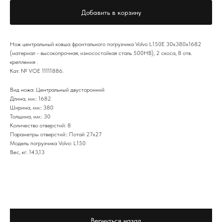
Добавить в корзину
Нож центральный ковша фронтального погрузчика Volvo L150E 30х380х1682
(материал - высокопрочная, износостойкая сталь 500HB), 2 скоса, 8 отв.
крепления .
Кат. № VOE 11111886.
Вид ножа: Центральный двусторонний
Длина, мм:: 1682
Ширина, мм:: 380
Толщина, мм:: 30
Количество отверстий: 8
Параметры отверстий:: Потай 27х27
Модель погрузчика Volvo: L150
Вес, кг: 143,13
Вернуться назад