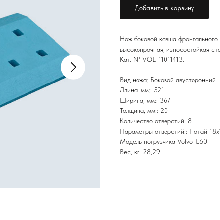
Добавить в корзину
Нож боковой ковша фронтального 
высокопрочная, износостойкая ста
Кат. № VOE 11011413.
Вид ножа: Боковой двусторонний
Длина, мм:: 521
Ширина, мм:: 367
Толщина, мм:: 20
Количество отверстий: 8
Параметры отверстий:: Потай 18х
Модель погрузчика Volvo: L60
Вес, кг: 28,29