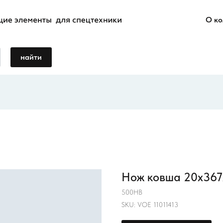
О к
найти
Нож ковша 20х367х
500HB
SKU:
VOE 11011413