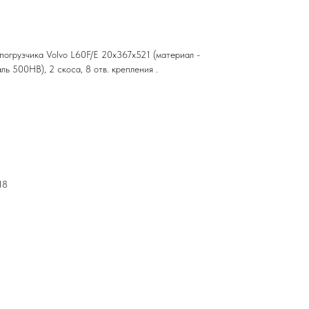
погрузчика Volvo L60F/E 20х367х521 (материал -
ль 500HB), 2 скоса, 8 отв. крепления .
18