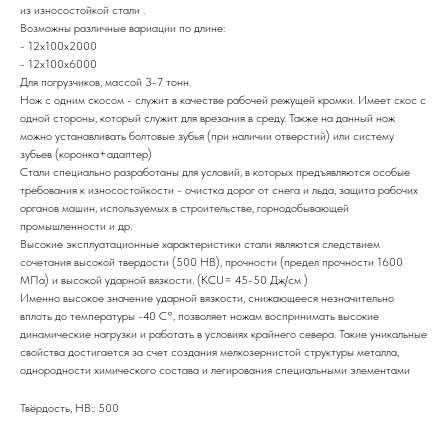
из износостойкой стали .
Возможны различные вариации по длине:
- 12х100х2000
- 12х100х6000
Для погрузчиков, массой 3-7 тонн.
Нож с одним скосом - служит в качестве рабочей режущей кромки. Имеет скос с
одной стороны, который служит для врезания в среду. Также на данный нож
можно устанавливать болтовые зубья (при наличии отверстий) или систему
зубьев (коронка+адаптер)
Стали специально разработаны для условий, в которых предъявляются особые
требования к износостойкости - очистка дорог от снега и льда, защита рабочих
органов машин, используемых в строительстве, горнодобывающей
промышленности и др.
Высокие эксплуатационные характеристики стали являются следствием
сочетания высокой твердости (500 НВ), прочности (предел прочности 1600
МПа) и высокой ударной вязкости. (KCU= 45-50 Дж/см )
Именно высокое значение ударной вязкости, снижающееся незначительно
вплоть до температуры -40 С°, позволяет ножам воспринимать высокие
динамические нагрузки и работать в условиях крайнего севера. Такие уникальные
свойства достигается за счет создания мелкозернистой структуры металла,
однородности химического состава и легирования специальными элементами
Твёрдость, HB:: 500