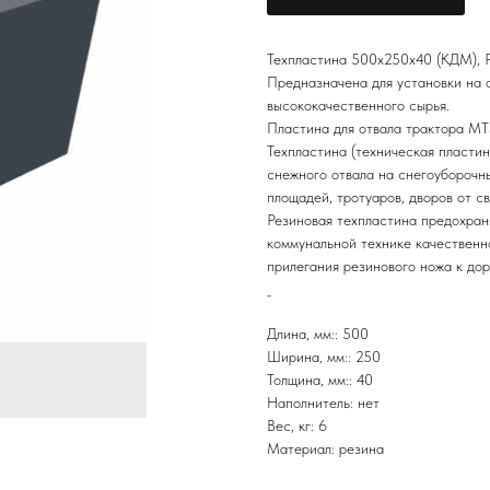
Техпластина 500х250х40 (КДМ), 
Предназначена для установки на 
высококачественного сырья.
Пластина для отвала трактора М
Техпластина (техническая пластин
снежного отвала на снегоуборочн
площадей, тротуаров, дворов от с
Резиновая техпластина предохран
коммунальной технике качественно
прилегания резинового ножа к дор
_
Длина, мм:: 500
Ширина, мм:: 250
Толщина, мм:: 40
Наполнитель: нет
Вес, кг: 6
Материал: резина