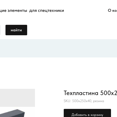
О к
найти
Техпластина 500х2
SKU:
500х250х40, резина
Добавить в корзину