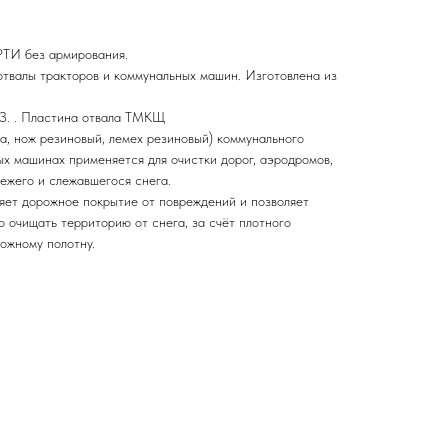
РТИ без армирования.
отвалы тракторов и коммунальных машин. Изготовлена из
ТЗ. . Пластина отвала ТМКЩ
а, нож резиновый, лемех резиновый) коммунального
ых машинах применяется для очистки дорог, аэродромов,
вежего и слежавшегося снега.
яет дорожное покрытие от повреждений и позволяет
 очищать территорию от снега, за счёт плотного
ожному полотну.